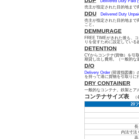
DDP
Delivered Dut
売主が指定された目的地まで
DDU
Delivered Dut
売主が指定された目的地まで
こと。
DEMMURAGE
FREE TIMEがきれた後
りを促すために設定している
DETENTION
CYからコンテナ(貨物）を
期貸し出し費用。（一般的な
D/O
Delivery Order
(荷渡指図書）
を持って港に貨物を引取りに
DRY CONTAINER
一般的なコンテナ。鉄製とアルミ製が
コンテナサイズ表
（各
20
長
内法寸法 
高