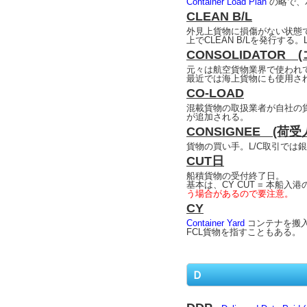
Container Load Plan
の略で、
CLEAN B/L
外見上貨物に損傷がない状態
上でCLEAN B/Lを発行する
CONSOLIDATOR
元々は航空貨物業界で使われ
最近では海上貨物にも使用さ
CO-LOAD
混載貨物の取扱業者が自社の貨
が追加される。
CONSIGNEE (荷受
貨物の買い手。L/C取引では
CUT日
船積貨物の受付終了日。
基本は、CY CUT = 本船入
う場合があるので要注意。
CY
Container Yard
コンテナを搬
FCL貨物を指すこともある。
Ｄ