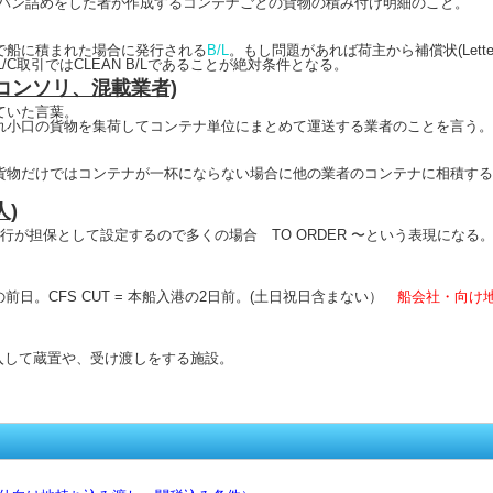
バン詰めをした者が作成するコンテナごとの貨物の積み付け明細のこと。
で船に積まれた場合に発行される
B/L
。もし問題があれば荷主から補償状(Letter of 
。L/C取引ではCLEAN B/Lであることが絶対条件となる。
 (コンソリ、混載業者)
ていた言葉。
れ小口の貨物を集荷してコンテナ単位にまとめて運送する業者のことを言う。
物だけではコンテナが一杯にならない場合に他の業者のコンテナに相積するこ
人)
銀行が担保として設定するので多くの場合 TO ORDER 〜という表現になる
港の前日。CFS CUT = 本船入港の2日前。(土日祝日含まない）
船会社・向け
入して蔵置や、受け渡しをする施設。