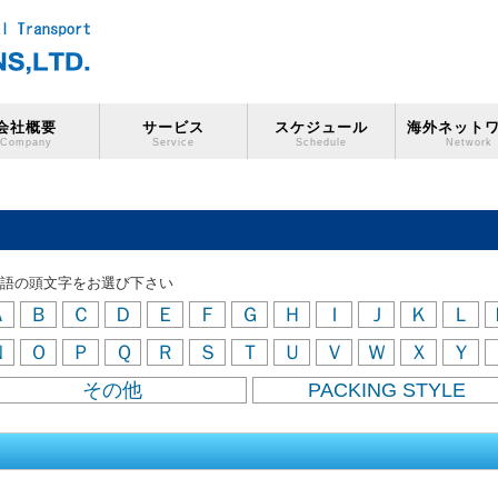
会社概要
サービス
スケジュール
海外ネット
Company
Service
Schedule
Network
語の頭文字をお選び下さい
Ａ
Ｂ
Ｃ
Ｄ
Ｅ
Ｆ
Ｇ
Ｈ
Ｉ
Ｊ
Ｋ
Ｌ
Ｎ
Ｏ
Ｐ
Ｑ
Ｒ
Ｓ
Ｔ
Ｕ
Ｖ
Ｗ
Ｘ
Ｙ
その他
PACKING STYLE