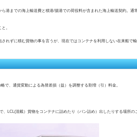
から港までの海上輸送費と積港/揚港での荷役料が含まれた海上輸送契約。通
こと。
されずに積む貨物の事を言うが、現在ではコンテナを利用しない在来船で輸送す
略で、通貨変動による為替差損（益）を調整する割増（引）料金。
で、LCL(混載）貨物をコンテナに詰めたり（バン詰め）出したりする場所のこ