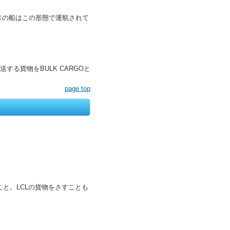
常の船はこの形態で運航されて
る貨物をBULK CARGOと
page top
と。LCLの貨物をさすことも