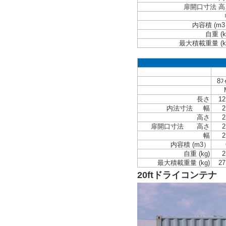
扉開口寸法 高
内容積 (m
自重 (k
最大積載重量 (k
8ﾌ
長さ
12
内法寸法 幅
2
高さ
2
扉開口寸法 高さ
2
幅
2
内容積 (m3）
自重 (kg)
2
最大積載重量 (kg)
27
20ftドライコンテナ