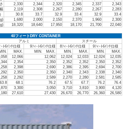
さ
2,330
2,344
2,320
2,345
2,337
2,343
幅
2,119
2,308
2,267
2,280
2,267
2,283
3）
30.8
33.7
32.9
33.4
32.9
33.4
g)
1,680
2,000
2,150
2,370
1,960
2,300
g)
18,320
18,640
17,950
18,170
21,700
22,040
40フィートDRY CONTAINER
アルミ
スチール
ｨｰﾄ6ｲﾝﾁ仕様
9ﾌｨｰﾄ6ｲﾝﾁ仕様
8ﾌｨｰﾄ6ｲﾝﾁ仕様
9ﾌｨｰﾄ6ｲﾝﾁ仕様
MIN.
MAX.
MIN. MAX.
MIN.
MAX.
MIN.
MAX.
,058
12,066
12,062
12,024
12,033
12,024
12,035
,344
2,354
2,350
2,352
2,352
2,350
2,352
,258
2,398
2,690
2,386
2,395
2,694
2,700
,292
2,350
2,350
2,340
2,343
2,338
2,340
,258
2,292
2,589
2,270
2,280
2,581
2,585
63.8
68.1
76.2
67.5
67.7
76.2
76.4
,870
3,300
3,050
3,710
3,810
3,900
4,120
,180
27,610
27,430
26,670
26,770
26,360
26,580