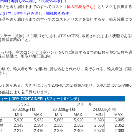
y Paid (仕向け地持ち込み渡し・関税込み条件）
商品を送り届けるまでのすべてコスト
（輸入関税を含む）
とリスクを負担する
y Unpaid (仕向け地持ち込み渡し・関税抜き条件）
商品を送り届けるまでのすべてのコストとリスクを負担するが、輸入関税につ
も、コンテナ（貨物）の引取りがなされずCYやCFSに蔵置されたままの状態であ
超過保管料のこと。
引取った後、空のコンテナ（空バン）をCYに返却するまでの日数が規定日数を
返却期限は、引取り後3日以内）
の略で、輸入者がB/Lを船社に持ち込むと代わりに発行される。輸入者は（実
行く。
ある。大きさによって20ft/40ftの２種類があり、又40ftには8ft6in/9f
船社により若干異なります。）
フィートDRY CONTAINER（8フィート6インチ）
アルミ
スチール
20,320kg仕様
20,320kg仕様
24,000kg仕様
MIN.
MAX.
MIN.
MAX.
MIN.
MAX.
さ
5,926
5,932
5,883
5,926
5,893
5,905
幅
2,343
2,354
2,335
2,352
2,350
2,352
さ
2,217
2,416
2,375
2,408
2,376
2,393