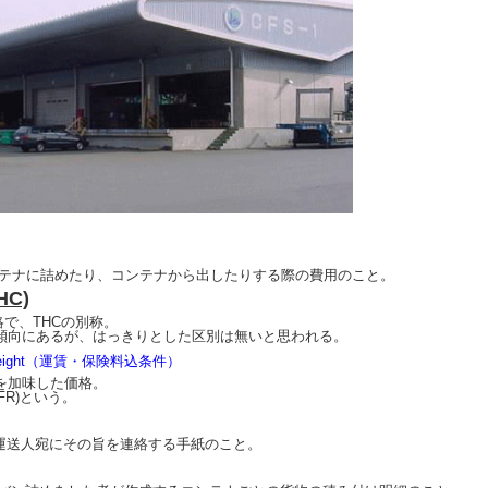
でコンテナに詰めたり、コンテナから出したりする際の費用のこと。
HC)
略で、THCの別称。
う傾向にあるが、はっきりとした区別は無いと思われる。
nd Freight（運賃・保険料込条件）
を加味した価格。
FR)という。
運送人宛にその旨を連絡する手紙のこと。