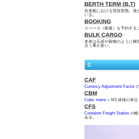
BERTH TERM (B.T)
在来船における荷役形態。港
いる。
BOOKING
スペース（船腹）を予約する
BULK CARGO
本来は石炭や穀物のように梱包
言う事が多い。
Ｃ
CAF
Currency Adjustment Factor
の
CBM
Cubic metre
= M3 体積の単位
CFS
Container Freight Station
の略
ある。