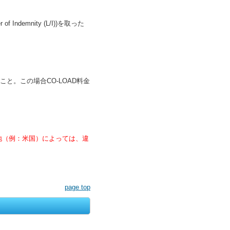
Indemnity (L/I))を取った
と。この場合CO-LOAD料金
。
地（例：米国）によっては、違
page top