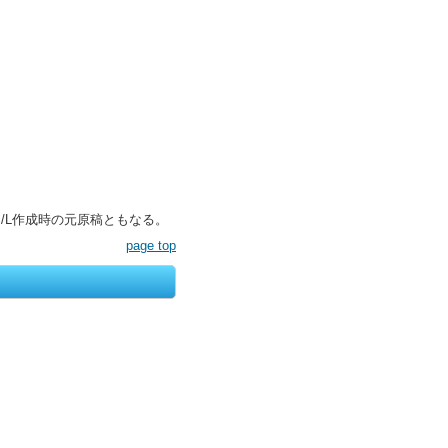
/L作成時の元原稿ともなる。
page top