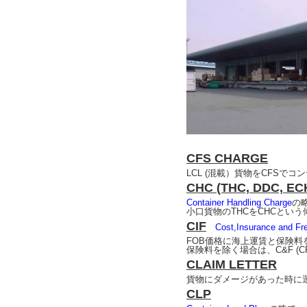
CFS CHARGE
LCL (混載）貨物をCFS
CHC (THC, DDC, EC
Container Handling Charge
の
小口貨物のTHCをCHCとい
CIF
Cost,Insurance a
FOB価格に海上運賃と保険料
保険料を除く場合は、C&F (C
CLAIM LETTER
貨物にダメージがあった時に
CLP