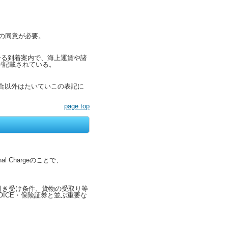
行の同意が必要。
らせる到着案内で、海上運賃や諸
等が記載されている。
場合以外はたいていこの表記に
page top
 Chargeのことで、
引き受け条件、貨物の受取り等
ICE・保険証券と並ぶ重要な