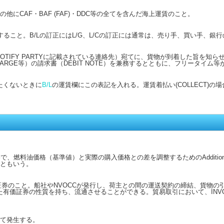
IGHTの他にCAF・BAF (FAF)・DDC等の全てを含んだ海上運賃のこと。
ること。B/Lの訂正にはL/G、L/Cの訂正には通常は、売り手、買い手、銀
NOTIFY PARTYに記載されている連絡先）宛てに、貨物が到着した旨を知
 CHARGE等）の請求書（DEBIT NOTE）を兼務するとともに、フリータイム
たくないときに
B/L
の運賃欄にこの表記を入れる。運賃着払い(COLLECT)の
で、燃料油価格（基準値）と実際の購入価格との差を調整するためのAdditional
ともいう。
券のこと。船社やNVOCCが発行し、荷主との間の運送契約の締結、貨物の
有価証券の性質を持ち、流通させることができる。貿易取引において、INVO
って発生する。