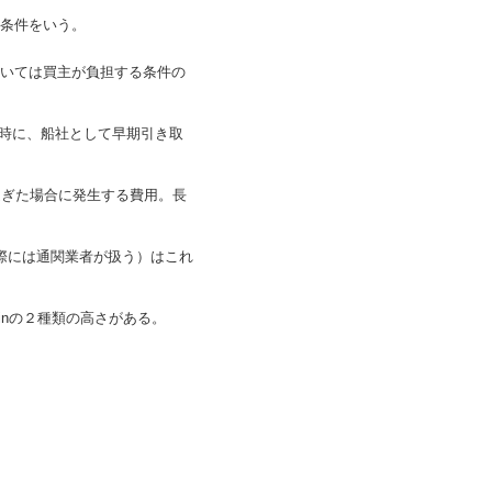
条件をいう。
いては買主が負担する条件の
る時に、船社として早期引き取
過ぎた場合に発生する費用。長
際には通関業者が扱う）はこれ
t6inの２種類の高さがある。