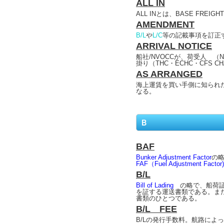
ALL IN
ALL INとは、BASE FRE
AMENDMENT
B/L
や
L/C
等の記載事項を訂正す
ARRIVAL NOTICE
船社/NVOCCが、荷受人 （
掛り（THC・ECHC・CFS
AS ARRANGED
海上運賃を買い手側に知られ
なる。
Ｂ
BAF
Bunker Adjustment Factor
の略
FAF（Fuel Adjustment Factor)
B/L
Bill of Lading
の略で、船荷証
を証する運送書類である。また
書類のひとつである。
B/L FEE
B/Lの発行手数料。航路によ